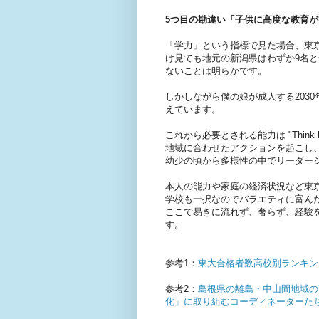
5つ目の勘違い「子供に高度な教育
「学力」という指標で見た場合、東
け見ても地元の新潟県はわずか9名
ないことは明らかです。
しかしながら僕の娘が成人する203
えています。
これから必要とされる能力は "Think locally
地域に合わせたアクションを起こし
幼少の頃から多様性の中でリーダー
本人の能力や家庭の経済状況など東
学校も一択なのでバラエティに富ん
ここで易きに流れず、奢らず、経験
す。
参考1：
東大合格者数高校別ランキング
参考2：
島根県の離島・中山間地域の
化」に取り組むコーディネーターた