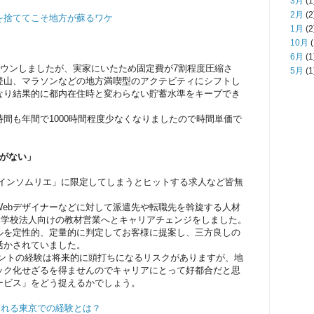
3月
(1
2月
(2
を捨ててこそ地方が蘇るワケ
1月
(2
10月
(
6月
(1
ダウンしましたが、実家にいたため固定費が7割程度圧縮さ
5月
(1
登山、マラソンなどの地方満喫型のアクテビティにシフトし
なり結果的に都内在住時と変わらない貯蓄水準をキープでき
間も年間で1000時間程度少なくなりましたので時間単価で
。
事がない」
ワインソムリエ」に限定してしまうとヒットする求人など皆無
ebデザイナーなどに対して派遣先や転職先を斡旋する人材
は学校法人向けの教材営業へとキャリアチェンジをしました。
ルを定性的、定量的に判定してお客様に提案し、三方良しの
活かされていました。
イントの経験は将来的に頭打ちになるリスクがありますが、地
ック化せざるを得ませんのでキャリアにとって好都合だと思
ービス」をどう捉えるかでしょう。
される東京での経験とは？