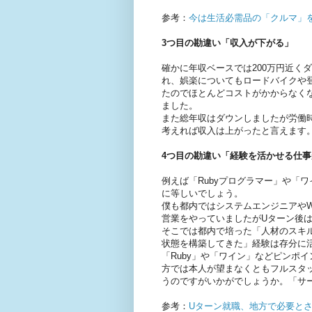
参考：
今は生活必需品の「クルマ」
3つ目の勘違い「収入が下がる」
確かに年収ベースでは200万円近く
れ、娯楽についてもロードバイクや
たのでほとんどコストがかからなく
ました。
また総年収はダウンしましたが労働時
考えれば収入は上がったと言えます
4つ目の勘違い「経験を活かせる仕
例えば「Rubyプログラマー」や「
に等しいでしょう。
僕も都内ではシステムエンジニアやW
営業をやっていましたがUターン後
そこでは都内で培った「人材のスキ
状態を構築してきた」経験は存分に
「Ruby」や「ワイン」などピンポ
方では本人が望まなくともフルスタ
うのですがいかがでしょうか。「サ
参考：
Uターン就職、地方で必要と