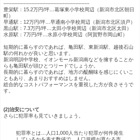
-------------------------------------------------------
豊栄駅：15.2万円/坪…葛塚東小学校周辺（新潟市北区朝日
町）
早通駅：12万円/坪…早通南小学校周辺（新潟市北区須戸）
黒山駅：7.3万円/坪…太田小学校周辺（新潟市北区太田）
水原駅：7万円/坪…水原小学校周辺（阿賀野市岡山町）
短期的に暮らすのであれば、亀田駅、東新潟駅、越後石山
駅の何れかが良いと思います。
新潟明訓中学校、イオンモール新潟南などを擁することか
らも亀田駅が頭ひとつリードでしょうか。
長期的に暮らすのであれば、地方の醍醐味を感じにくいこ
ともあり、あまりおすすめはしません。
総合的なコストパフォーマンスを重視した方が良さそうで
す。
(2)治安について
さらに犯罪率も見ていきましょう。
犯罪率とは…人口1,000人当たり犯罪が何件発生
しているかを表す数値で、人口規模が異なる市