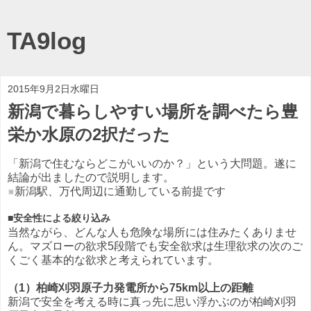
TA9log
2015年9月2日水曜日
新潟で暮らしやすい場所を調べたら豊
栄か水原の2択だった
「新潟で住むならどこがいいのか？」という大問題。遂に
結論が出ましたので説明します。
※新潟駅、万代周辺に通勤している前提です
■安全性による絞り込み
当然ながら、どんな人も危険な場所には住みたくありませ
ん。マズローの欲求5段階でも安全欲求は生理欲求の次のご
くごく基本的な欲求と考えられています。
（1）柏崎刈羽原子力発電所から75km以上の距離
新潟で安全を考える時に真っ先に思い浮かぶのが柏崎刈羽