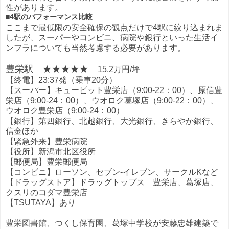
性があります。
■4駅のパフォーマンス比較
ここまで最低限の安全確保の観点だけで4駅に絞り込まれま
したが、スーパーやコンビニ、病院や銀行といった生活イ
ンフラについても当然考慮する必要があります。
豊栄駅 ★★★★★
15.2万円/坪
【終電】23:37発（乗車20分）
【スーパー】キューピット豊栄店（9:00-22：00）、原信豊
栄店（9:00-24：00）、ウオロク葛塚店（9:00-22：00）、
ウオロク豊栄店（9:00-24：00）
【銀行】第四銀行、北越銀行、大光銀行、きらやか銀行、
信金ほか
【緊急外来】豊栄病院
【役所】新潟市北区役所
【郵便局】豊栄郵便局
【コンビニ】ローソン、セブン-イレブン、サークルKなど
【ドラッグストア】ドラッグトップス 豊栄店、葛塚店、
クスリのコダマ豊栄店
【TSUTAYA】あり
豊栄図書館、つくし保育園、葛塚中学校が安藤忠雄建築で