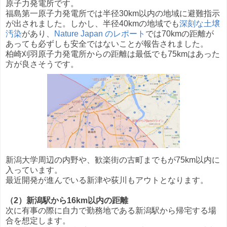
原子力発電所です。
福島第一原子力発電所では半径30km以内の地域に避難指示
が出されました。しかし、半径40kmの地域でも
深刻な土壌
汚染
があり、
Nature Japan のレポート
では70kmの距離が
あっても必ずしも安全ではないことが報告されました。
柏崎刈羽原子力発電所からの距離は最低でも75kmはあった
方が良さそうです。
新潟大学周辺の内野や、歓楽街の古町までもが75km以内に
入っています。
最近開発が進んでいる新津や荻川もアウトとなります。
（2）新潟駅から16km以内の距離
次に有事の際に自力で勤務地である新潟駅から帰宅する場
合を想定します。