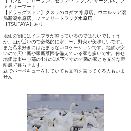
ローソン、セブン-イレブン、サークルK、フ
【コンビニ】
ァミリーマート
【ドラッグストア】
クスリのコダマ 水原店、ウエルシア薬
局新潟水原店、ファミリードラッグ水原店
【TSUTAYA】あり
地価の割にはインフラが整っているのではないでしょう
か。山が近いので必然的に水、米、野菜が美味しいです。
また温泉好きにはたまらないロケーションです。地価が安
いので広い庭や家庭菜園を備えている家も多いです。何せ
地価は市中心部の4分の1以下ですので隣の家とも充分な距
離感で暮らせます。
庭でバーベキューをしていても文句を言ってくる人もいま
せん。