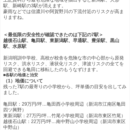
駅、新崎駅の3駅が消えます。
豪雨などでは信濃川や阿賀野川の下流付近のリスクが高ま
りますね。
＜最低限の安全性が確認できたのは下記の7駅＞
越後石山駅、亀田駅、東新潟駅、早通駅、豊栄駅、黒山
駅、水原駅
新潟明訓中学校、高校が校舎を危険な市の中心部から原発
リスク、洪水リスク、液状化リスク、津波リスクの全てを
回避できる亀田に移転したのもうなずけます。
■各駅の地価と治安
（1）地価について
残った7駅の最寄りの小学校から、坪単価の目安を出してみ
ました。
亀田駅：29万円/坪…亀田西小学校周辺（新潟市江南区亀田
四ツ興野）
東新潟駅：27万円/坪…竹尾小学校周辺（新潟市東区竹尾）
越後石山駅：22万円/坪…南中野山小学校周辺（新潟市東区
中野山）